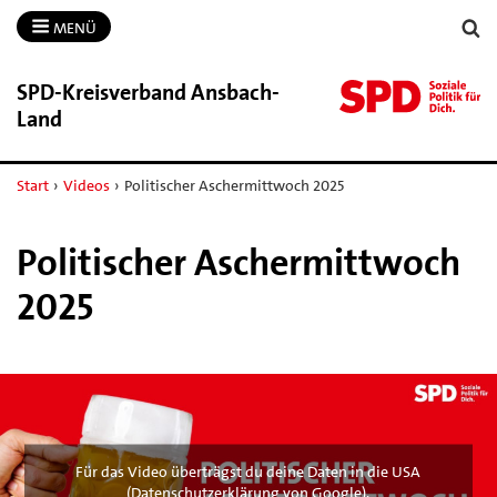
MENÜ
SPD-​Kreisverband Ansbach-​
Land
Start
›
Videos
›
Politischer Aschermittwoch 2025
Politischer Aschermittwoch
2025
Für das Video überträgst du deine Daten in die USA
(
Datenschutzerklärung von Google
).