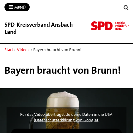
MENÜ
SPD-​Kreisverband Ansbach-​
Land
Start
›
Videos
›
Bayern braucht von Brunn!
Bayern braucht von Brunn!
Für das Video überträgst du deine Daten in die USA
(
Datenschutzerklärung von Google
).